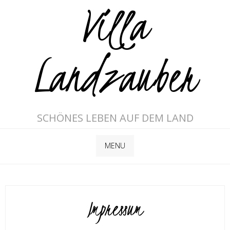
Villa
Landzauber
SCHÖNES LEBEN AUF DEM LAND
MENU
Impressum