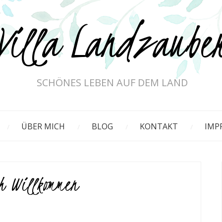
Villa Landzaube
SCHÖNES LEBEN AUF DEM LAND
ÜBER MICH
BLOG
KONTAKT
IMP
h Willkommen