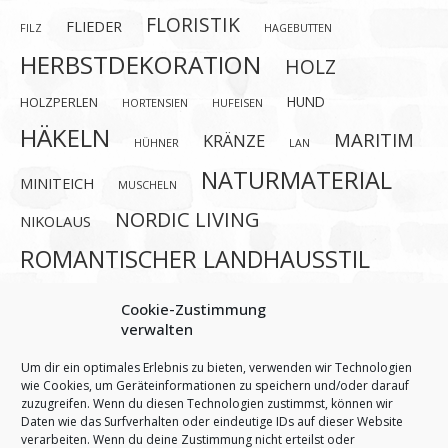
FLORISTIK
FLIEDER
FILZ
HAGEBUTTEN
HERBSTDEKORATION
HOLZ
HUND
HOLZPERLEN
HORTENSIEN
HUFEISEN
HÄKELN
MARITIM
KRÄNZE
HÜHNER
LAN
NATURMATERIAL
MINITEICH
MUSCHELN
NORDIC LIVING
NIKOLAUS
ROMANTISCHER LANDHAUSSTIL
SCADINAVIANSTYLE
ROSEN
ROSTDEKO
Cookie-Zustimmung
verwalten
SCANDI
SELBERMACHEN
SCHNECKEN
SELBSTGEMACHT
Um dir ein optimales Erlebnis zu bieten, verwenden wir Technologien
SHABBY CHIC
wie Cookies, um Geräteinformationen zu speichern und/oder darauf
zuzugreifen. Wenn du diesen Technologien zustimmst, können wir
SOMMERDEKO
SONNENBLUMEN
VINTAGE
Daten wie das Surfverhalten oder eindeutige IDs auf dieser Website
verarbeiten. Wenn du deine Zustimmung nicht erteilst oder