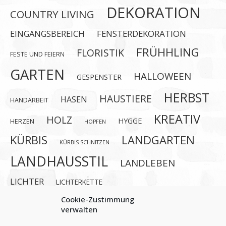
DEKORATION
COUNTRY LIVING
EINGANGSBEREICH
FENSTERDEKORATION
FRÜHHLING
FLORISTIK
FESTE UND FEIERN
GARTEN
HALLOWEEN
GESPENSTER
HERBST
HAUSTIERE
HASEN
HANDARBEIT
KREATIV
HOLZ
HYGGE
HERZEN
HOPFEN
KÜRBIS
LANDGARTEN
KÜRBIS SCHNITZEN
LANDHAUSSTIL
LANDLEBEN
LICHTER
LICHTERKETTE
MEER SOMMERDEKORATION KREATIV STRAND
NÄHEN
Cookie-Zustimmung
verwalten
SOMMER
OSTERN
SOMMERBLUMEN
STERNE