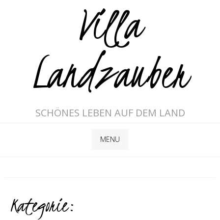
Villa
Landzauber
SCHÖNES LEBEN AUF DEM LAND
MENU
Kategorie: