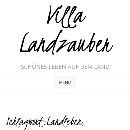
Villa
Landzauber
SCHÖNES LEBEN AUF DEM LAND
MENU
Schlagwort:
Landleben
,