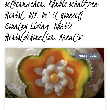
selbermachen
,
Kürbis schnitzen
,
Herbst
,
DIY
,
Do it yourself
,
Country Living
,
Kürbis
,
Herbstdekoration
,
Kreativ
HERBST 2022