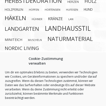
HERBSTDEKORATION
HOLZ
HERZEN
HUND
HOLZPERLEN
HOPFEN
HORTENSIEN
HUFEISEN
HÄKELN
KRÄNZE
HÜHNER
LAN
LANDHAUSSTIL
LANDGARTEN
NATURMATERIAL
MINITEICH
MUSCHELN
NORDIC LIVING
ROMANTISCHER LANDHAUSSTIL
Cookie-Zustimmung
verwalten
SELBERMACHEN
ROSEN
ROSTDEKO
SCHNECKEN
Um dir ein optimales Erlebnis zu bieten, verwenden wir Technologien
SELBSTGEMACHT
SOMMER
wie Cookies, um Geräteinformationen zu speichern und/oder darauf
zuzugreifen. Wenn du diesen Technologien zustimmst, können wir
Daten wie das Surfverhalten oder eindeutige IDs auf dieser Website
SOMMERDEKO
SONNENBLUMEN
SOMMERBLUMEN
STERNE
verarbeiten. Wenn du deine Zustimmung nicht erteilst oder
WEIHNACHTSBAUM
URLAUBSERINNERUNG
zurückziehst, können bestimmte Merkmale und Funktionen
beeinträchtigt werden.