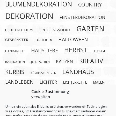
BLUMENDEKORATION
COUNTRY
DEKORATION
FENSTERDEKORATION
GARTEN
FRÜHLINGSDEKO
FESTE UND FEIERN
HALLOWEEN
GESPENSTER
HAGEBUTTEN
HERBST
HAUSTIERE
HYGGE
HANDARBEIT
KREATIV
KATZEN
INSPIRATION
JAHRESZEITEN
LANDHAUS
KÜRBIS
KÜRBIS SCHNITZEN
LANDLEBEN
LICHTER
LICHTERKETTE
MALEN
OSTERN
Cookie-Zustimmung
REHE
PERLEN BASTELN
SCHNEEFLOCKEN
verwalten
SHABBY CHIC
SILVESTER
Um dir ein optimales Erlebnis zu bieten, verwenden wir Technologien
TISCHDEKORATION
VALENTINSTAG
wie Cookies, um Geräteinformationen zu speichern und/oder darauf
VOGELFUTTER
zuzugreifen. Wenn du diesen Technologien zustimmst, können wir