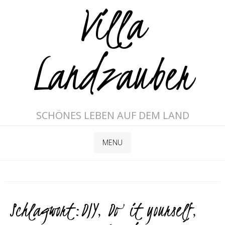
Villa
Landzauber
SCHÖNES LEBEN AUF DEM LAND
MENU
Schlagwort:
DIY
,
Do it yourself
,