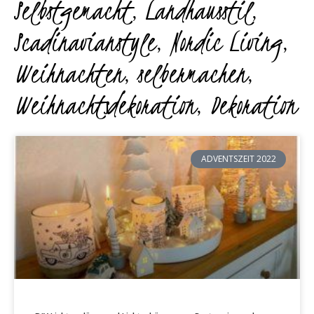
Selbstgemacht
,
Landhausstil
,
Scadinavianstyle
,
Nordic Living
,
Weihnachten
,
selbermachen
,
Weihnachtsdekoration
,
Dekoration
ADVENTSZEIT 2022