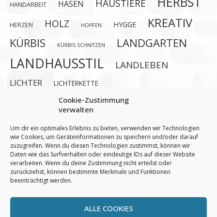
HERBST
HAUSTIERE
HASEN
HANDARBEIT
KREATIV
HOLZ
HYGGE
HERZEN
HOPFEN
KÜRBIS
LANDGARTEN
KÜRBIS SCHNITZEN
LANDHAUSSTIL
LANDLEBEN
LICHTER
LICHTERKETTE
MEER SOMMERDEKORATION KREATIV STRAND
NÄHEN
Cookie-Zustimmung
verwalten
SOMMER
OSTERN
SOMMERBLUMEN
STERNE
Um dir ein optimales Erlebnis zu bieten, verwenden wir Technologien
TISCHDEKORATION
UPCYCLING
wie Cookies, um Geräteinformationen zu speichern und/oder darauf
zuzugreifen. Wenn du diesen Technologien zustimmst, können wir
WALDTIERE
VALENTINSTAG
URLAUBSERINNERUNG
Daten wie das Surfverhalten oder eindeutige IDs auf dieser Website
verarbeiten. Wenn du deine Zustimmung nicht erteilst oder
WINTER
WINTERDEKO
zurückziehst, können bestimmte Merkmale und Funktionen
beeinträchtigt werden.
ALLE COOKIES
Villa Landzauber © 2026