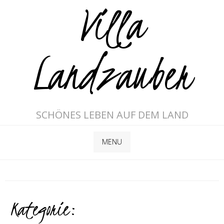
Villa
Landzauber
SCHÖNES LEBEN AUF DEM LAND
MENU
Kategorie: