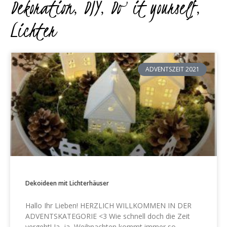
Dekoration
,
DIY
,
Do it yourself
,
Lichter
ADVENTSZEIT 2021
Dekoideen mit Lichterhäuser
Hallo Ihr Lieben! HERZLICH WILLKOMMEN IN DER
ADVENTSKATEGORIE <3 Wie schnell doch die Zeit
vergeht! Ja, ja, Weihnachten kommt immer so