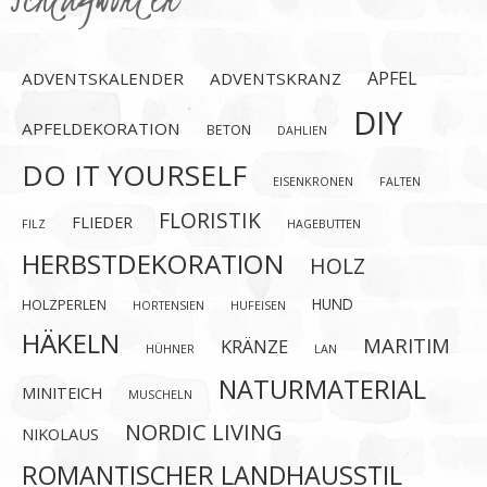
APFEL
ADVENTSKALENDER
ADVENTSKRANZ
DIY
APFELDEKORATION
BETON
DAHLIEN
DO IT YOURSELF
EISENKRONEN
FALTEN
FLORISTIK
FLIEDER
FILZ
HAGEBUTTEN
HERBSTDEKORATION
HOLZ
HUND
HOLZPERLEN
HORTENSIEN
HUFEISEN
HÄKELN
MARITIM
KRÄNZE
HÜHNER
LAN
NATURMATERIAL
MINITEICH
MUSCHELN
NORDIC LIVING
NIKOLAUS
ROMANTISCHER LANDHAUSSTIL