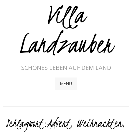
Villa
Landzauber
SCHÖNES LEBEN AUF DEM LAND
MENU
Schlagwort:
Advent
,
Weihnachten
,