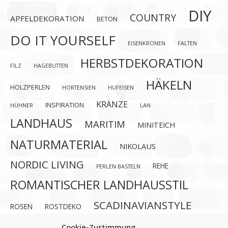
DIY
COUNTRY
APFELDEKORATION
BETON
DO IT YOURSELF
EISENKRONEN
FALTEN
HERBSTDEKORATION
FILZ
HAGEBUTTEN
HÄKELN
HOLZPERLEN
HORTENSIEN
HUFEISEN
KRÄNZE
INSPIRATION
HÜHNER
LAN
LANDHAUS
MARITIM
MINITEICH
NATURMATERIAL
NIKOLAUS
NORDIC LIVING
REHE
PERLEN BASTELN
ROMANTISCHER LANDHAUSSTIL
SCADINAVIANSTYLE
ROSEN
ROSTDEKO
SCANDI
SELBERMACHEN
SCHNECKEN
Cookie-Zustimmung