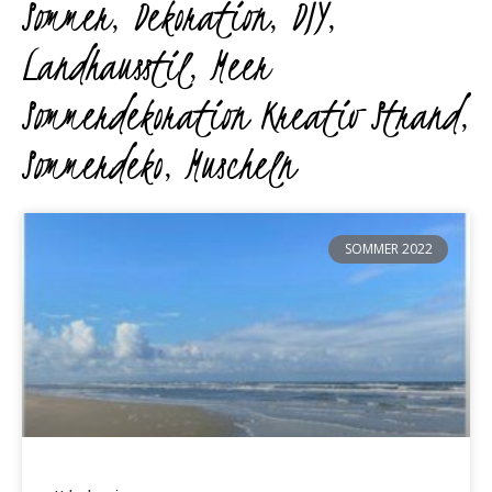
Sommer
,
Dekoration
,
DIY
,
Landhausstil
,
Meer
Sommerdekoration Kreativ Strand
,
Sommerdeko
,
Muscheln
SOMMER 2022