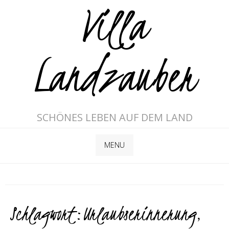
Villa
Landzauber
SCHÖNES LEBEN AUF DEM LAND
MENU
Schlagwort:
Urlaubserinnerung
,