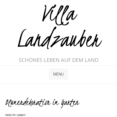
Villa
Landzauber
SCHÖNES LEBEN AUF DEM LAND
MENU
Blumendekoration im Garten
Hallo Ihr Lieben!