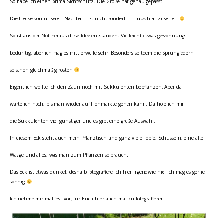
So habe ich einen prima Sichtschutz. Die Größe hat genau gepasst.
Die Hecke von unseren Nachbarn ist nicht sonderlich hübsch anzusehen
So ist aus der Not heraus diese Idee entstanden. Vielleicht etwas gewöhnungs-
bedürftig, aber ich mag es mittlerweile sehr. Besonders seitdem die Sprungfedern
so schön gleichmäßig rosten
Eigentlich wollte ich den Zaun noch mit Sukkulenten bepflanzen. Aber da
warte ich noch, bis man wieder auf Flohmärkte gehen kann. Da hole ich mir
die Sukkulenten viel günstiger und es gibt eine große Auswahl.
In diesem Eck steht auch mein Pflanztisch und ganz viele Töpfe, Schüsseln, eine alte
Waage und alles, was man zum Pflanzen so braucht.
Das Eck ist etwas dunkel, deshalb fotografiere ich hier irgendwie nie. Ich mag es gerne
sonnig
Ich nehme mir mal fest vor, für Euch hier auch mal zu fotografieren.